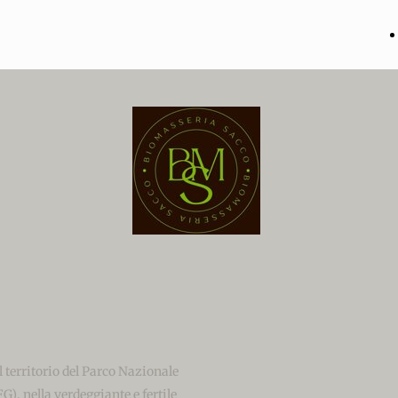
 territorio del Parco Nazionale
), nella verdeggiante e fertile