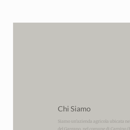
Chi Siamo
Siamo un'azienda agricola ubicata nel
del Gargano, nel comune di Carpino (FG