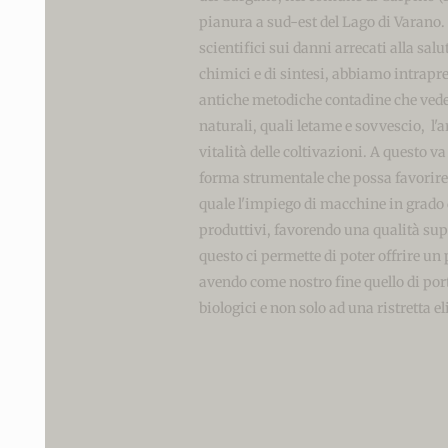
pianura a sud-est del Lago di Varano. D
scientifici sui danni arrecati alla salu
chimici e di sintesi, abbiamo intrapres
antiche metodiche contadine che vede
naturali, quali letame e sovvescio, l'a
vitalità delle coltivazioni. A questo v
forma strumentale che possa favorire
quale l'impiego di macchine in grado 
produttivi, favorendo una qualità supe
questo ci permette di poter offrire un 
avendo come nostro fine quello di port
biologici e non solo ad una ristretta e